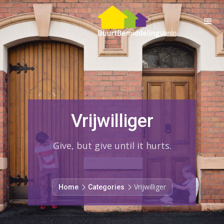
Vrijwilliger
Give, but give until it hurts.
Vrijwilliger
Home
Categories