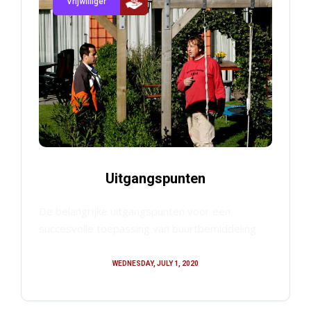
Vrijwilliger
Uitgangspunten
De belangrijke uitgangspunten voor een
succesvolle toepassing van buurtbemiddeling
WEDNESDAY, JULY 1, 2020