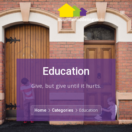
Education
Give, but give until it hurts.
Education
Home
Categories