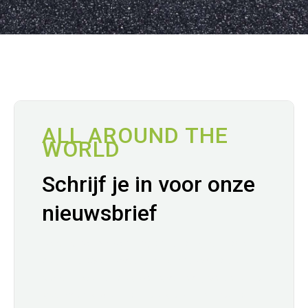
ALL AROUND THE
WORLD
Schrijf je in voor onze
nieuwsbrief
Love is not patronizing and charity isn't about
pity, it is about love. Charity and love are the
same -- with charity you give love, so don't just
give money but reach out your hand instead.